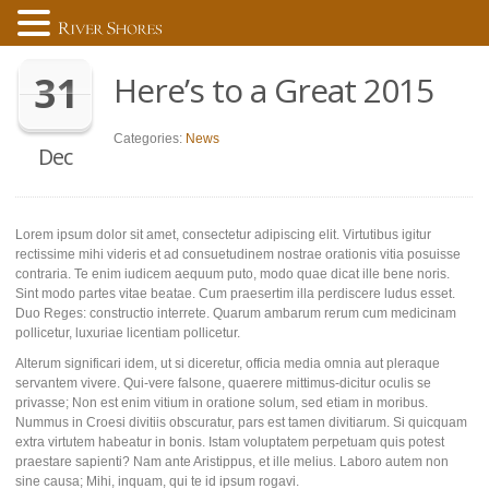
31
Here’s to a Great 2015
Categories:
News
Dec
Lorem ipsum dolor sit amet, consectetur adipiscing elit. Virtutibus igitur
rectissime mihi videris et ad consuetudinem nostrae orationis vitia posuisse
contraria. Te enim iudicem aequum puto, modo quae dicat ille bene noris.
Sint modo partes vitae beatae. Cum praesertim illa perdiscere ludus esset.
Duo Reges: constructio interrete. Quarum ambarum rerum cum medicinam
pollicetur, luxuriae licentiam pollicetur.
Alterum significari idem, ut si diceretur, officia media omnia aut pleraque
servantem vivere. Qui-vere falsone, quaerere mittimus-dicitur oculis se
privasse; Non est enim vitium in oratione solum, sed etiam in moribus.
Nummus in Croesi divitiis obscuratur, pars est tamen divitiarum. Si quicquam
extra virtutem habeatur in bonis. Istam voluptatem perpetuam quis potest
praestare sapienti? Nam ante Aristippus, et ille melius. Laboro autem non
sine causa; Mihi, inquam, qui te id ipsum rogavi.